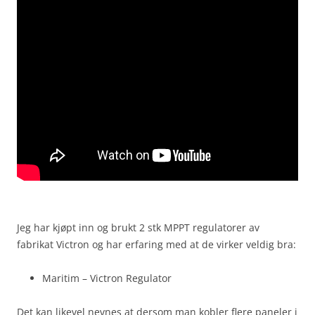
Jeg har kjøpt inn og brukt 2 stk MPPT regulatorer av
fabrikat Victron og har erfaring med at de virker veldig bra:
Maritim – Victron Regulator
Det kan likevel nevnes at dersom man kobler flere paneler i