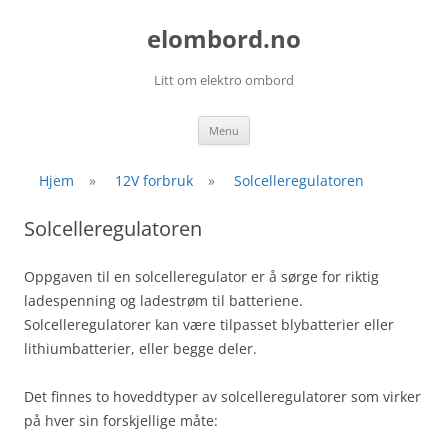
elombord.no
Litt om elektro ombord
Skip
Menu
to
content
Hjem
»
12V forbruk
»
Solcelleregulatoren
Solcelleregulatoren
Oppgaven til en solcelleregulator er å sørge for riktig
ladespenning og ladestrøm til batteriene.
Solcelleregulatorer kan være tilpasset blybatterier eller
lithiumbatterier, eller begge deler.
Det finnes to hoveddtyper av solcelleregulatorer som virker
på hver sin forskjellige måte: