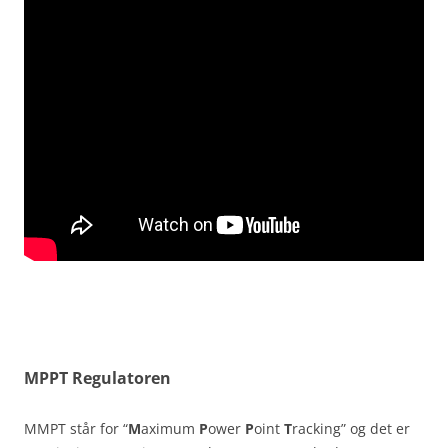
MPPT Regulatoren
MMPT står for “
M
aximum
P
ower
P
oint
T
racking” og det er