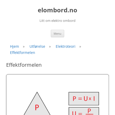
elombord.no
Litt om elektro ombord
Skip
Menu
to
content
Hjem
»
Utførelse
»
Elektroteori
»
Effektformelen
Effektformelen