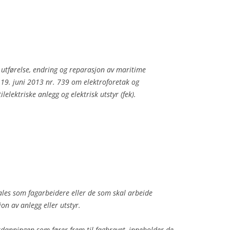
 utførelse, endring og reparasjon av maritime
ft 19. juni 2013 nr. 739 om elektroforetak og
ilelektriske anlegg og elektrisk utstyr (fek).
ales som fagarbeidere eller de som skal arbeide
on av anlegg eller utstyr.
danningen som fører frem til fagbrevet, inneholder de