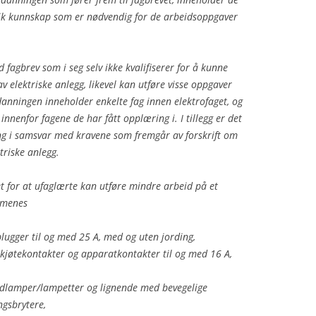
ik kunnskap som er nødvendig for de arbeidsoppgaver
fagbrev som i seg selv ikke kvalifiserer for å kunne
 elektriske anlegg, likevel kan utføre visse oppgaver
danningen inneholder enkelte fag innen elektrofaget, og
innenfor fagene de har fått opplæring i. I tillegg er det
ing i samsvar med kravene som fremgår av forskrift om
ktriske anlegg.
 for at ufaglærte kan utføre mindre arbeid på et
 menes
 plugger til og med 25 A, med og uten jording,
 skjøtekontakter og apparatkontakter til og med 16 A,
rdlamper/lampetter og lignende med bevegelige
ngsbrytere,