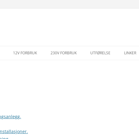
Skip
to
12V FORBRUK
230V FORBRUK
UTFØRELSE
LINKER
content
ingsanlegg.
installasjoner.
dning