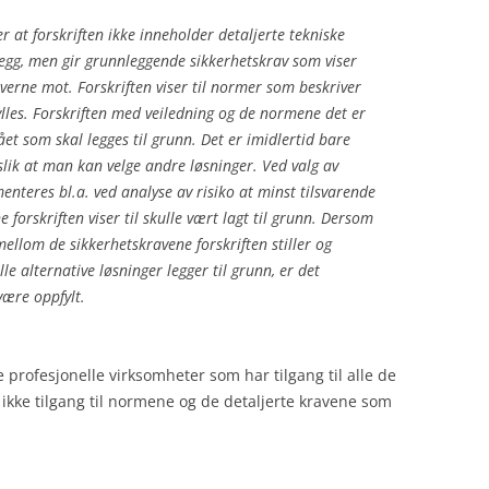
r at forskriften ikke inneholder detaljerte tekniske
legg, men gir grunnleggende sikkerhetskrav som viser
å verne mot. Forskriften viser til normer som beskriver
les. Forskriften med veiledning og de normene det er
vået som skal legges til grunn. Det er imidlertid bare
slik at man kan velge andre løsninger. Ved valg av
teres bl.a. ved analyse av risiko at minst tilsvarende
orskriften viser til skulle vært lagt til grunn. Dersom
mellom de sikkerhetskravene forskriften stiller og
e alternative løsninger legger til grunn, er det
være oppfylt.
e profesjonelle virksomheter som har tilgang til alle de
kke tilgang til normene og de detaljerte kravene som