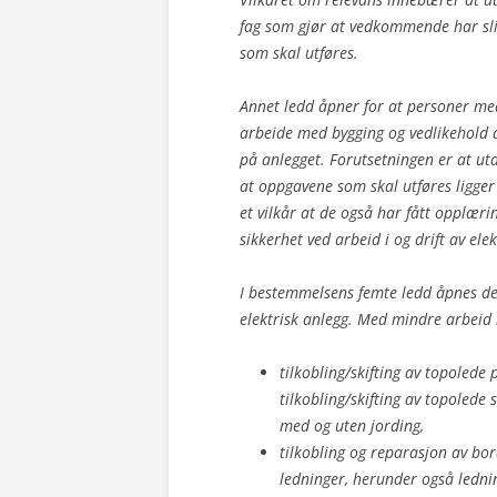
fag som gjør at vedkommende har sl
som skal utføres.
Annet ledd åpner for at personer med 
arbeide med bygging og vedlikehold av
på anlegget. Forutsetningen er at ut
at oppgavene som skal utføres ligger 
et vilkår at de også har fått opplær
sikkerhet ved arbeid i og drift av ele
I bestemmelsens femte ledd åpnes det
elektrisk anlegg. Med mindre arbeid
tilkobling/skifting av topolede
tilkobling/skifting av topolede
med og uten jording,
tilkobling og reparasjon av bo
ledninger, herunder også ledni