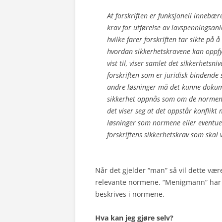
At forskriften er funksjonell innebære
krav for utførelse av lavspenningsan
hvilke farer forskriften tar sikte på 
hvordan sikkerhetskravene kan oppfyl
vist til, viser samlet det sikkerhetsni
forskriften som er juridisk bindende 
andre løsninger må det kunne dokumen
sikkerhet oppnås som om de normene f
det viser seg at det oppstår konflikt 
løsninger som normene eller eventuell
forskriftens sikkerhetskrav som skal 
Når det gjelder “man” så vil dette vær
relevante normene. “Menigmann” har i
beskrives i normene.
Hva kan jeg gjøre selv?