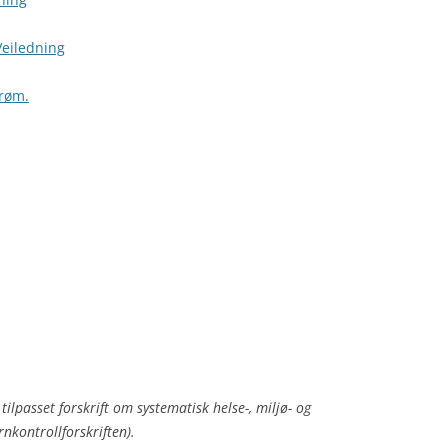
 Veiledning
trøm.
 tilpasset forskrift om systematisk helse-, miljø- og
rnkontrollforskriften).