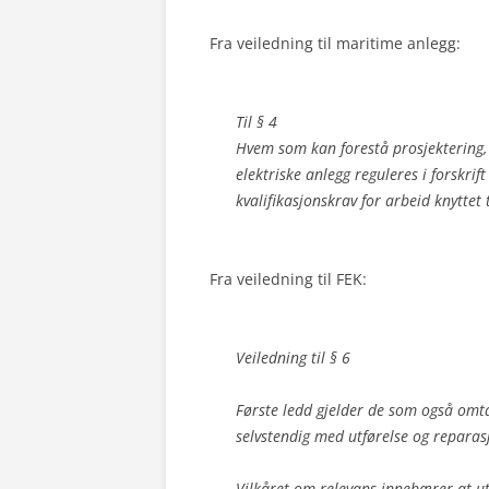
Fra veiledning til maritime anlegg:
Til § 4
Hvem som kan forestå prosjektering,
elektriske anlegg reguleres i forskri
kvalifikasjonskrav for arbeid knyttet t
Fra veiledning til FEK:
Veiledning til § 6
Første ledd gjelder de som også omt
selvstendig med utførelse og reparasj
Vilkåret om relevans innebærer at ut